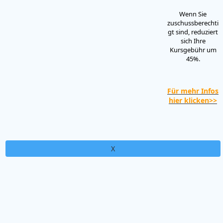
Wenn Sie
zuschussberechti
gt sind, reduziert
sich Ihre
Kursgebühr um
45%.
Für mehr Infos
hier klicken>>
X