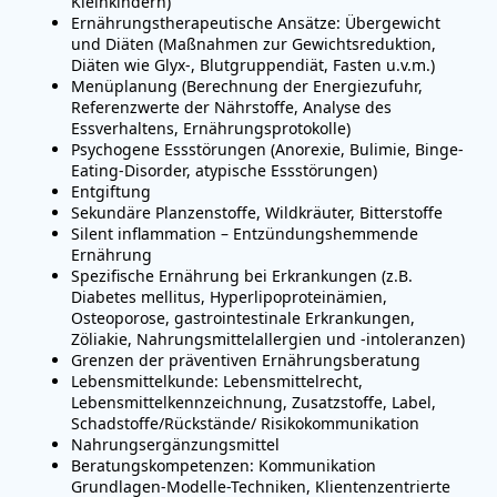
Kleinkindern)
Ernährungstherapeutische Ansätze: Übergewicht
und Diäten (Maßnahmen zur Gewichtsreduktion,
Diäten wie Glyx-, Blutgruppendiät, Fasten u.v.m.)
Menüplanung (Berechnung der Energiezufuhr,
Referenzwerte der Nährstoffe, Analyse des
Essverhaltens, Ernährungsprotokolle)
Psychogene Essstörungen (Anorexie, Bulimie, Binge-
Eating-Disorder, atypische Essstörungen)
Entgiftung
Sekundäre Planzenstoffe, Wildkräuter, Bitterstoffe
Silent inflammation – Entzündungshemmende
Ernährung
Spezifische Ernährung bei Erkrankungen (z.B.
Diabetes mellitus, Hyperlipoproteinämien,
Osteoporose, gastrointestinale Erkrankungen,
Zöliakie, Nahrungsmittelallergien und -intoleranzen)
Grenzen der präventiven Ernährungsberatung
Lebensmittelkunde: Lebensmittelrecht,
Lebensmittelkennzeichnung, Zusatzstoffe, Label,
Schadstoffe/Rückstände/ Risikokommunikation
Nahrungsergänzungsmittel
Beratungskompetenzen: Kommunikation
Grundlagen-Modelle-Techniken, Klientenzentrierte