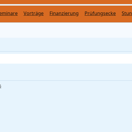
eminare
Vorträge
Finanzierung
Prüfungsecke
Stu
6