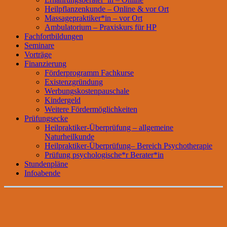
Heilpflanzenkunde – Online & vor Ort
Massagepraktiker*in – vor Ort
Ambulatorium – Praxiskurs für HP
Fachfortbildungen
Seminare
Vorträge
Finanzierung
Förderprogramm Fachkurse
Existenzgründung
Werbungskostenpauschale
Kindergeld
Weitere Fördermöglichkeiten
Prüfungsecke
Heilpraktiker-Überprüfung – allgemeine
Naturheilkunde
Heilpraktiker-Überprüfung– Bereich Psychotherapie
Prüfung psychologische*r Berater*in
Stundenpläne
Infoabende